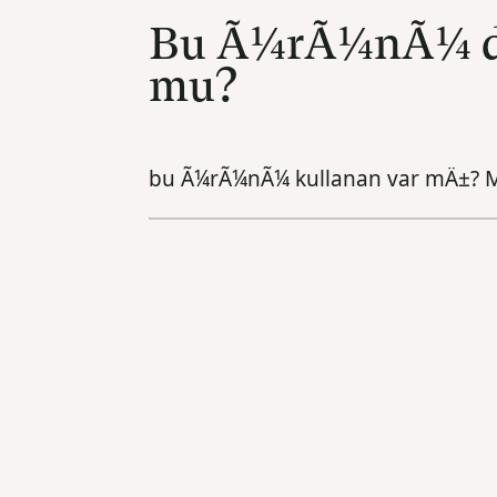
Bu Ã¼rÃ¼nÃ¼ da
mu?
bu Ã¼rÃ¼nÃ¼ kullanan var mÄ±? Me