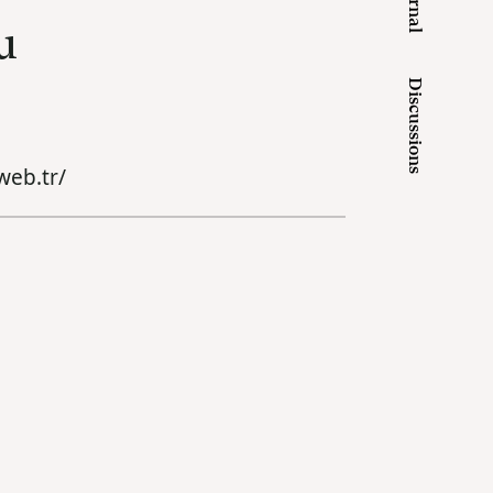
Journal
u
Discussions
web.tr/